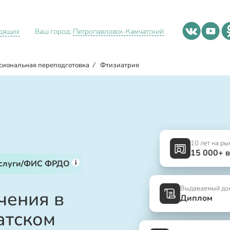
идящих
Ваш город:
Петропавловск-Камчатский
сиональная переподготовка
/
Фтизиатрия
10 лет на ры
15 000+ 
i
услуги/ФИС ФРДО
Выдаваемый до
чения в
Диплом
атском