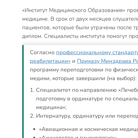
«Институт Медицинского Образования» про
медицине. В срок от двух месяцев слушате
пациентов, которые были утрачены после т
диплом. Специалисты института помогут пр
Согласно
профессиональному стандарт
реабилитации»
и
Приказу Минздрава Ро
программу переподготовки по физичес
медики, которые завершили (на выбор):
Специалитет по направлению «Лечебн
подготовку в ординатуре по специал
медицина»;
Интернатуру, ординатуру или перепо
«Авиационная и космическая медиц
«Акушерство и гинекология»;