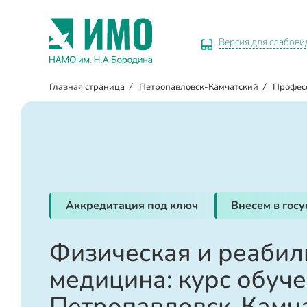
Версия для слабов
Главная страница
/
Петропавловск-Камчатский
/
Профес
Аккредитация под ключ
Внесем в гос
Физическая и реаби
медицина: курс обуче
Петропавловск-Камч