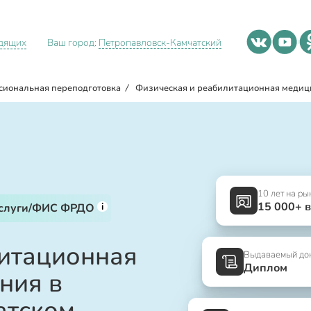
идящих
Ваш город:
Петропавловск-Камчатский
сиональная переподготовка
/
Физическая и реабилитационная медиц
10 лет на ры
15 000+ 
i
услуги/ФИС ФРДО
литационная
Выдаваемый до
Диплом
ния в
атском