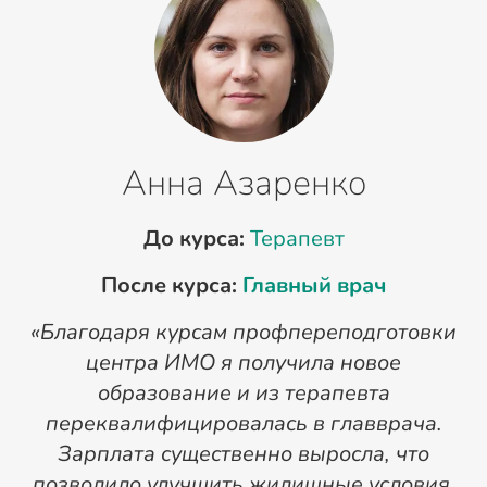
Анна Азаренко
До курса:
Терапевт
После курса:
Главный врач
«Благодаря курсам профпереподготовки
«
центра ИМО я получила новое
п
образование и из терапевта
переквалифицировалась в главврача.
Зарплата существенно выросла, что
позволило улучшить жилищные условия.