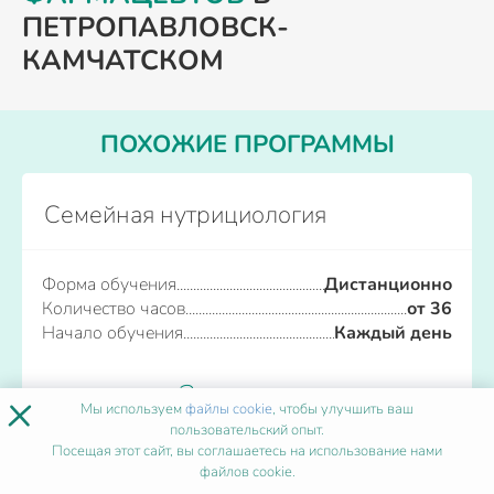
ПЕТРОПАВЛОВСК-
КАМЧАТСКОМ
ПОХОЖИЕ ПРОГРАММЫ
Семейная нутрициология
Форма обучения
Дистанционно
Количество часов
от 36
Начало обучения
Каждый день
Записаться
×
Мы используем
файлы cookie
, чтобы улучшить ваш
пользовательский опыт.
Посещая этот сайт, вы соглашаетесь на использование нами
файлов cookie.