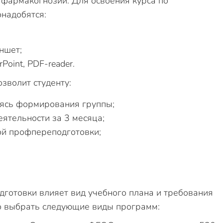
фармакогнозии. Для освоения курса по
надобятся:
ншет;
oint, PDF-reader.
зволит студенту:
аясь формирования группы;
ятельности за 3 месяца;
ой профпереподготовки;
готовки влияет вид учебного плана и требования
о выбрать следующие виды программ: