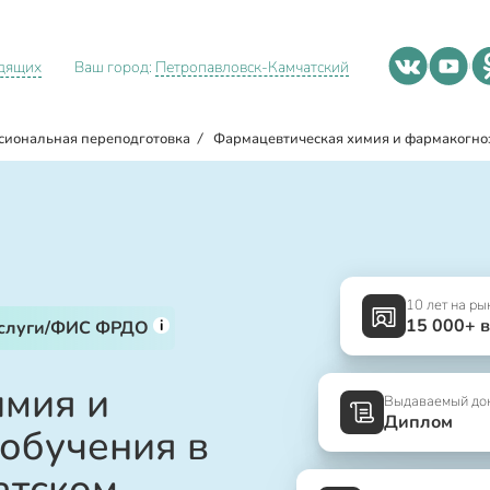
идящих
Ваш город:
Петропавловск-Камчатский
сиональная переподготовка
/
Фармацевтическая химия и фармакогно
10 лет на ры
15 000+ 
i
услуги/ФИС ФРДО
имия и
Выдаваемый до
Диплом
 обучения в
атском