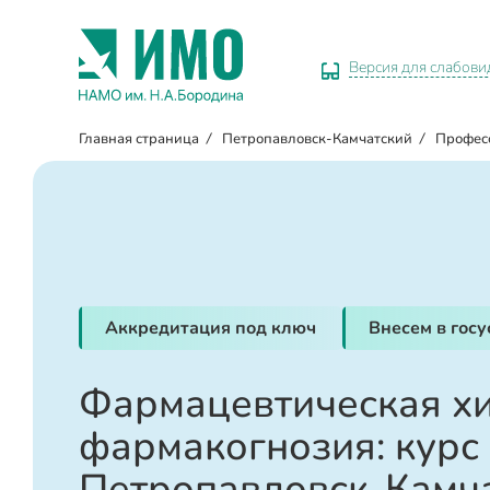
Версия для слабов
Главная страница
/
Петропавловск-Камчатский
/
Профес
Аккредитация под ключ
Внесем в гос
Фармацевтическая х
фармакогнозия: курс
Петропавловск-Камч