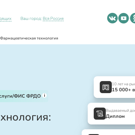
идящих
Ваш город:
Вся Россия
Фармацевтическая технология
10 лет на ры
15 000+ 
i
услуги/ФИС ФРДО
Выдаваемый до
хнология:
Диплом