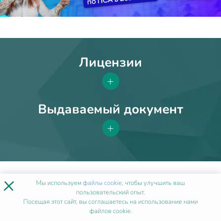
Лицензии
+
Выдаваемый документ
+
ОТЗЫВЫ
×
Мы используем
файлы cookie
, чтобы улучшить ваш
НАШИХ КЛИЕНТОВ
пользовательский опыт.
Посещая этот сайт, вы соглашаетесь на использование нами
ПОДТВЕРЖДЕНЫ
файлов cookie.