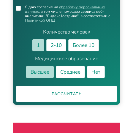
Я даю согласие на
обработку персональных
данных
, в том числе помощью сервиса веб-
аналитики "Яндекс.Метрика", в соответствии с
Политикой ОПД
Количество человек
1
2-10
Более 10
Медицинское образование
Высшее
Среднее
Нет
РАССЧИТАТЬ