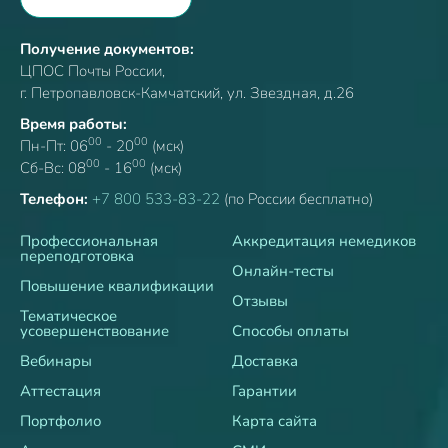
Получение документов:
ЦПОС Почты России,
г. Петропавловск-Камчатский, ул. Звездная, д.26
Время работы:
00
00
Пн-Пт: 06
- 20
(мск)
00
00
Сб-Вс: 08
- 16
(мск)
Телефон:
+7 800 533-83-22
(по России бесплатно)
Профессиональная
Аккредитация немедиков
переподготовка
Онлайн-тесты
Повышение квалификации
Отзывы
Тематическое
усовершенствование
Способы оплаты
Вебинары
Доставка
Аттестация
Гарантии
Портфолио
Карта сайта