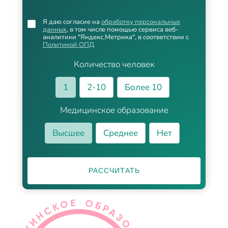
Я даю согласие на
обработку персональных
данных
, в том числе помощью сервиса веб-
аналитики "Яндекс.Метрика", в соответствии с
Политикой ОПД
Количество человек
1
2-10
Более 10
Медицинское образование
Высшее
Среднее
Нет
РАССЧИТАТЬ