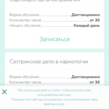
Форма обучения
Дистанционно
Количество часов
от 36
Начало обучения
Каждый день
Записаться
Сестринское дело в наркологии
Форма обучения
Дистанционно
Количество часов
от 36
×
Начало обучения
Каждый день
Мы используем
файлы cookie
, чтобы улучшить ваш
пользовательский опыт.
Посещая этот сайт, вы соглашаетесь на использование нами
Записаться
файлов cookie.