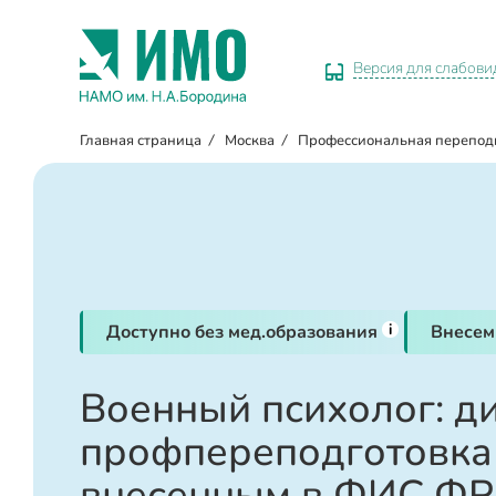
Версия для слабов
Главная страница
/
Москва
/
Профессиональная перепод
i
Доступно без мед.образования
Внесем
Военный психолог: д
профпереподготовка 
внесенным в ФИС Ф