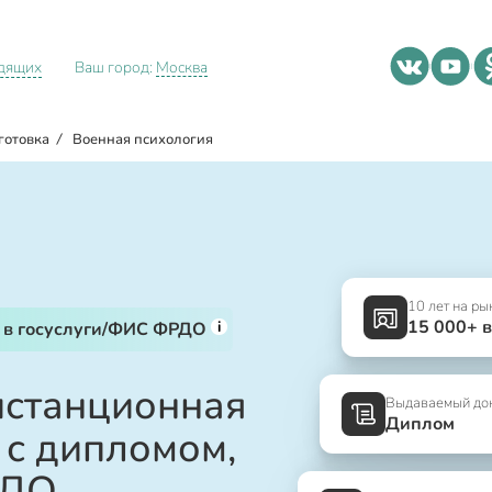
идящих
Ваш город:
Москва
готовка
/
Военная психология
10 лет на ры
15 000+ 
i
 в госуслуги/ФИС ФРДО
истанционная
Выдаваемый до
Диплом
с дипломом,
РДО