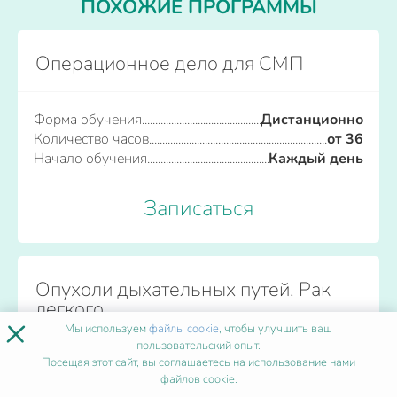
ПОХОЖИЕ ПРОГРАММЫ
Операционное дело для СМП
Форма обучения
Дистанционно
Количество часов
от 36
Начало обучения
Каждый день
Записаться
Опухоли дыхательных путей. Рак
легкого
×
Мы используем
файлы cookie
, чтобы улучшить ваш
пользовательский опыт.
Посещая этот сайт, вы соглашаетесь на использование нами
Форма обучения
Дистанционно
файлов cookie.
Количество часов
от 36