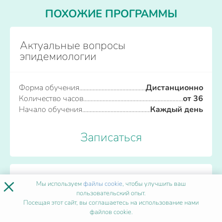
ПОХОЖИЕ ПРОГРАММЫ
Актуальные вопросы
эпидемиологии
Форма обучения
Дистанционно
Количество часов
от 36
Начало обучения
Каждый день
Записаться
×
Ботулинотерапия в стоматологии
Мы используем
файлы cookie
, чтобы улучшить ваш
пользовательский опыт.
Посещая этот сайт, вы соглашаетесь на использование нами
файлов cookie.
Форма обучения
Дистанционно