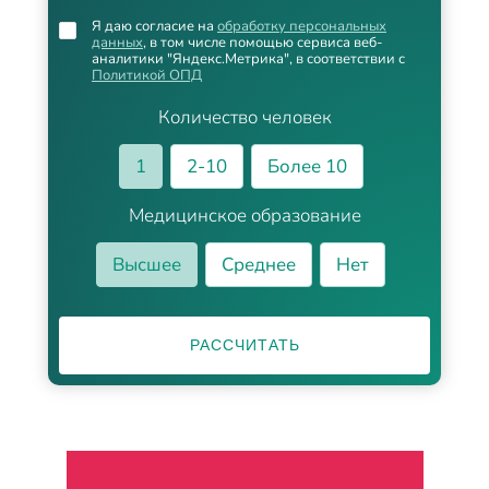
Я даю согласие на
обработку персональных
данных
, в том числе помощью сервиса веб-
аналитики "Яндекс.Метрика", в соответствии с
Политикой ОПД
Количество человек
1
2-10
Более 10
Медицинское образование
Высшее
Среднее
Нет
РАССЧИТАТЬ