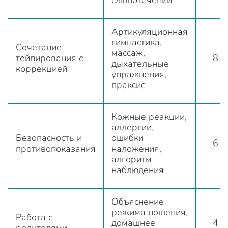
Артикуляционная
гимнастика,
Сочетание
массаж,
тейпирования с
8
дыхательные
коррекцией
упражнения,
праксис
Кожные реакции,
аллергии,
Безопасность и
ошибки
6
противопоказания
наложения,
алгоритм
наблюдения
Объяснение
режима ношения,
Работа с
домашнее
4
родителями