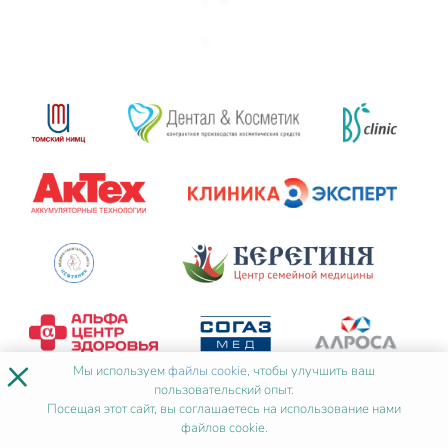
×
Мы используем
файлы cookie
, чтобы улучшить ваш
пользовательский опыт.
Посещая этот сайт, вы соглашаетесь на использование нами
файлов cookie.