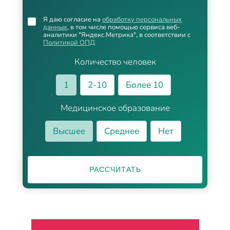
Я даю согласие на
обработку персональных
данных
, в том числе помощью сервиса веб-
аналитики "Яндекс.Метрика", в соответствии с
Политикой ОПД
Количество человек
1
2-10
Более 10
Медицинское образование
Высшее
Среднее
Нет
РАССЧИТАТЬ