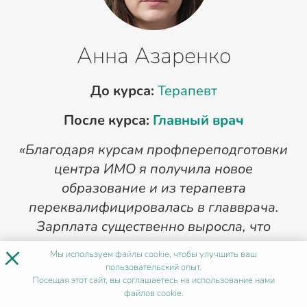
Анна Азаренко
До курса:
Терапевт
После курса:
Главный врач
«Благодаря курсам профпереподготовки
«
центра ИМО я получила новое
п
образование и из терапевта
переквалифицировалась в главврача.
Зарплата существенно выросла, что
позволило улучшить жилищные условия.
×
Мы используем
файлы cookie
, чтобы улучшить ваш
Теперь отправляю всех бывших коллег, а
пользовательский опыт.
Посещая этот сайт, вы соглашаетесь на использование нами
ныне своих сотрудников на курсы в ИМО».
файлов cookie.