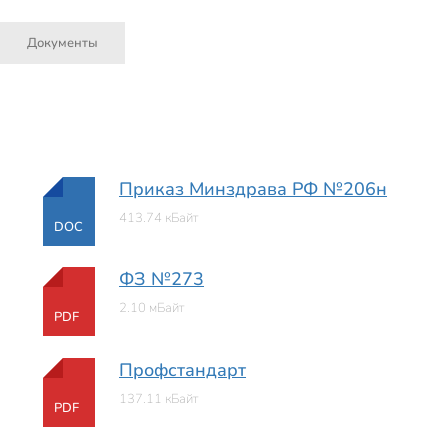
Документы
Приказ Минздрава РФ №206н
413.74 кБайт
DOC
ФЗ №273
2.10 мБайт
PDF
Профстандарт
137.11 кБайт
PDF