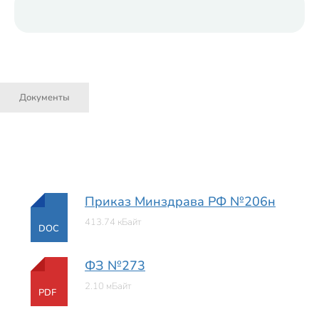
Документы
Приказ Минздрава РФ №206н
413.74 кБайт
DOC
ФЗ №273
2.10 мБайт
PDF