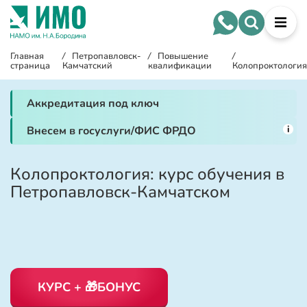
Главная
/
Петропавловск-
/
Повышение
/
страница
Камчатский
квалификации
Колопроктологи
Аккредитация под ключ
i
Внесем в госуслуги/ФИС ФРДО
Колопроктология: курс обучения в
Петропавловск-Камчатском
КУРС + 🎁БОНУС