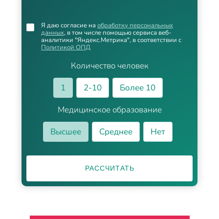
Я даю согласие на
обработку персональных
данных
, в том числе помощью сервиса веб-
аналитики "Яндекс.Метрика", в соответствии с
Политикой ОПД
Количество человек
1
2-10
Более 10
Медицинское образование
Высшее
Среднее
Нет
РАССЧИТАТЬ