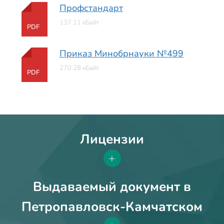
Профстандарт
137.11 кБайт
PDF
Приказ Минобрнауки №499
270.28 кБайт
PDF
Лицензии
+
Выдаваемый документ в
Петропавловск-Камчатском