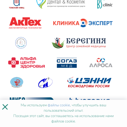
×
Мы используем
файлы cookie
, чтобы улучшить ваш
пользовательский опыт.
Посещая этот сайт, вы соглашаетесь на использование нами
файлов cookie.