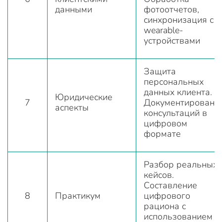
данными
фотоотчетов,
синхронизация с
wearable-
устройствами
Защита
персональных
данных клиента.
Юридические
7
Документировани
аспекты
консультаций в
цифровом
формате
Разбор реальных
кейсов.
Составление
8
Практикум
цифрового
рациона с
использованием