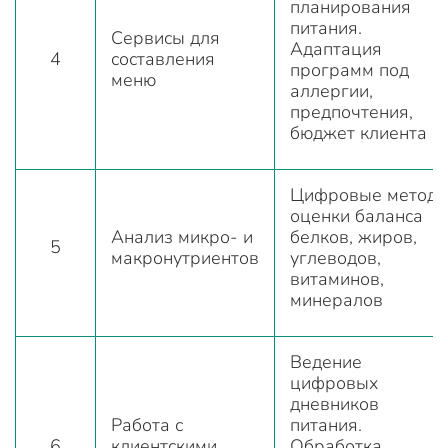
планирования
питания.
Сервисы для
Адаптация
4
составления
программ под
меню
аллергии,
предпочтения,
бюджет клиента
Цифровые метод
оценки баланса
Анализ микро- и
белков, жиров,
5
макронутриентов
углеводов,
витаминов,
минералов
Ведение
цифровых
дневников
Работа с
питания.
6
клиентскими
Обработка