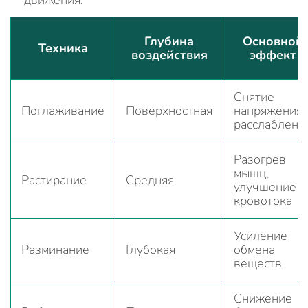
движения.
Глубина
Основной
Техника
воздействия
эффект
Снятие
Поглаживание
Поверхностная
напряжения,
расслаблени
Разогрев
мышц,
Растирание
Средняя
улучшение
кровотока
Усиление
Разминание
Глубокая
обмена
веществ
Снижение