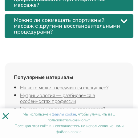
массаже?
Можно ли совмещать спортивный
массаж с другими восстановительными
процедурами?
Популярные материалы
На кого может переучиться фельдшер?
Нутрициология — разбираемся в
особенностях профессии
На кого может переучиться терапевт?
×
Мы используем
файлы cookie
, чтобы улучшить ваш
Обучение биологов и химиков-экспертов
пользовательский опыт.
Посещая этот сайт, вы соглашаетесь на использование нами
файлов cookie.