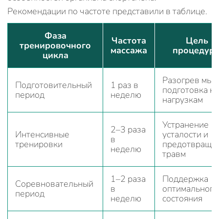
Рекомендации по частоте представили в таблице.
Фаза
Частота
Цель
тренировочного
массажа
процедур
цикла
Разогрев мыш
Подготовительный
1 раз в
подготовка к
период
неделю
нагрузкам
Устранение
2–3 раза
Интенсивные
усталости и
в
тренировки
предотвраще
неделю
травм
1–2 раза
Поддержка
Соревновательный
в
оптимального
период
неделю
состояния