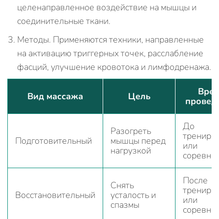
целенаправленное воздействие на мышцы и
соединительные ткани.
Методы. Применяются техники, направленные
на активацию триггерных точек, расслабление
фасций, улучшение кровотока и лимфодренажа.
Вре
Вид массажа
Цель
провед
До
Разогреть
трениро
Подготовительный
мышцы перед
или
нагрузкой
соревно
После
Снять
трениро
Восстановительный
усталость и
или
спазмы
соревно