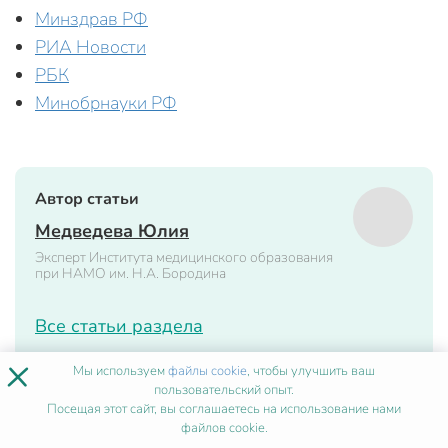
Минздрав РФ
РИА Новости
РБК
Минобрнауки РФ
Автор статьи
Медведева Юлия
Эксперт Института медицинского образования
при НАМО им. Н.А. Бородина
Все статьи раздела
×
Мы используем
файлы cookie
, чтобы улучшить ваш
Другие статьи
пользовательский опыт.
Посещая этот сайт, вы соглашаетесь на использование нами
Сексуальная совместимость: как определить и
файлов cookie.
улучшить отношения с партнером