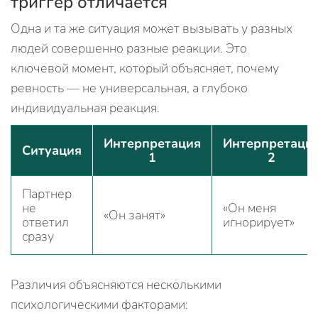
триггер отличается
Одна и та же ситуация может вызывать у разных
людей совершенно разные реакции. Это
ключевой момент, который объясняет, почему
ревность — не универсальная, а глубоко
индивидуальная реакция.
Интерпретация
Интерпретаци
Ситуация
1
2
Партнер
не
«Он меня
«Он занят»
ответил
игнорирует»
сразу
Различия объясняются несколькими
психологическими факторами: