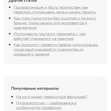
Другие статьи
Прокрастинация и «боль творчества»: как
перестать откладывать дела и начать творить
Как стать психологом без соцсетей и личного
бренда: тихие каналы для интровертов и
прагматиков
Инструменты гештальт-терапевта: с чем
работает специалист на практике
Как психологу провести первую консультацию:
пошаговый сценарий от знакомства до
домашнего задания
Популярные материалы
На кого может переучиться фельдшер?
Нутрициология — разбираемся в
особенностях профессии