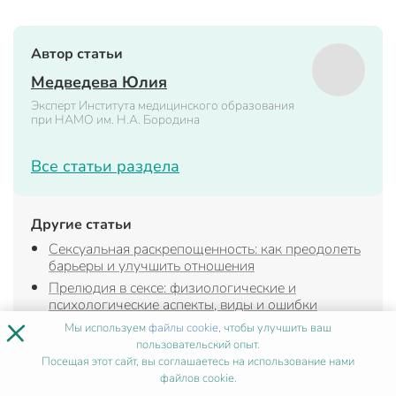
Автор статьи
Медведева Юлия
Эксперт Института медицинского образования
при НАМО им. Н.А. Бородина
Все статьи раздела
Другие статьи
Сексуальная раскрепощенность: как преодолеть
барьеры и улучшить отношения
Прелюдия в сексе: физиологические и
психологические аспекты, виды и ошибки
×
партнеров
Мы используем
файлы cookie
, чтобы улучшить ваш
Доход сексолога: факторы, региональные
пользовательский опыт.
особенности и перспективы
Посещая этот сайт, вы соглашаетесь на использование нами
файлов cookie.
Что такое девственность: научный взгляд