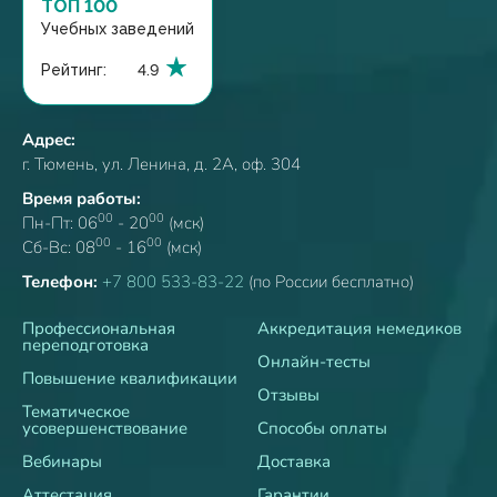
ТОП 100
Учебных заведений
Рейтинг:
4.9
Адрес:
г. Тюмень, ул. Ленина, д. 2А, оф. 304
Время работы:
00
00
Пн-Пт: 06
- 20
(мск)
00
00
Сб-Вс: 08
- 16
(мск)
Телефон:
+7 800 533-83-22
(по России бесплатно)
Профессиональная
Аккредитация немедиков
переподготовка
Онлайн-тесты
Повышение квалификации
Отзывы
Тематическое
усовершенствование
Способы оплаты
Вебинары
Доставка
Аттестация
Гарантии