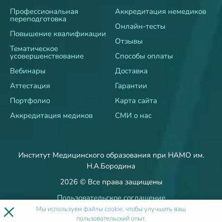
Профессиональная
Аккредитация немедиков
переподготовка
Онлайн-тесты
Повышение квалификации
Отзывы
Тематическое
усовершенствование
Способы оплаты
Вебинары
Доставка
Аттестация
Гарантии
Портфолио
Карта сайта
Аккредитация медиков
СМИ о нас
Институт Медицинского образования при НАМО им.
Н.А.Бородина
2026 © Все права защищены
Пользовательское соглашение
×
Политика об обработке и защите персональных данных
Мы используем
файлы cookie
, чтобы улучшить ваш
пользовательский опыт.
Пользовательское согласие