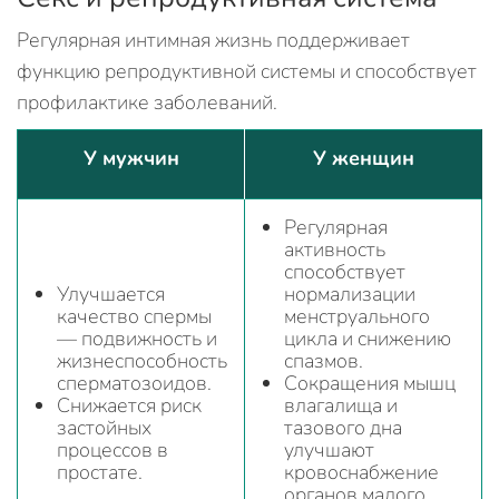
Регулярная интимная жизнь поддерживает
функцию репродуктивной системы и способствует
профилактике заболеваний.
У мужчин
У женщин
Регулярная
активность
способствует
Улучшается
нормализации
качество спермы
менструального
— подвижность и
цикла и снижению
жизнеспособность
спазмов.
сперматозоидов.
Сокращения мышц
Снижается риск
влагалища и
застойных
тазового дна
процессов в
улучшают
простате.
кровоснабжение
органов малого