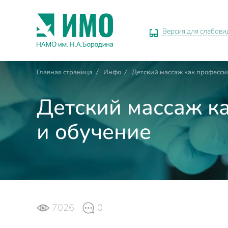
Версия для слабов
Главная страница
/
Инфо
/
Детский массаж как профессия
Детский массаж ка
и обучение
7026
0