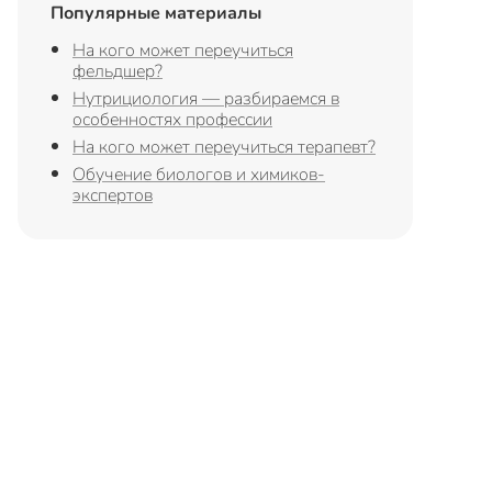
Популярные материалы
На кого может переучиться
фельдшер?
Нутрициология — разбираемся в
особенностях профессии
На кого может переучиться терапевт?
Обучение биологов и химиков-
экспертов