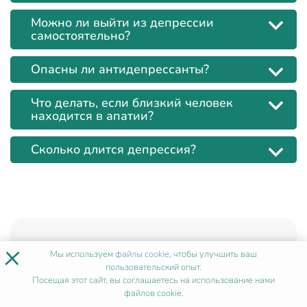
Можно ли выйти из депрессии
самостоятельно?
Опасны ли антидепрессанты?
Что делать, если близкий человек
находится в апатии?
Сколько длится депрессия?
×
Популярные материалы
Мы используем
файлы cookie
, чтобы улучшить ваш
пользовательский опыт.
На кого может переучиться фельдшер?
Посещая этот сайт, вы соглашаетесь на использование нами
Нутрициология — разбираемся в
файлов cookie.
особенностях профессии