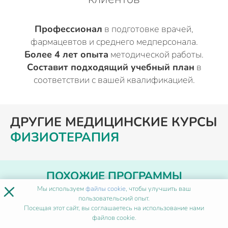
Профессионал
в подготовке врачей,
фармацевтов и среднего медперсонала.
Более 4 лет опыта
методической работы.
Составит подходящий учебный план
в
соответствии с вашей квалификацией.
ДРУГИЕ МЕДИЦИНСКИЕ КУРСЫ
ФИЗИОТЕРАПИЯ
ПОХОЖИЕ ПРОГРАММЫ
×
Мы используем
файлы cookie
, чтобы улучшить ваш
пользовательский опыт.
Диагностика и лечение
Посещая этот сайт, вы соглашаетесь на использование нами
орофациальной боли
файлов cookie.