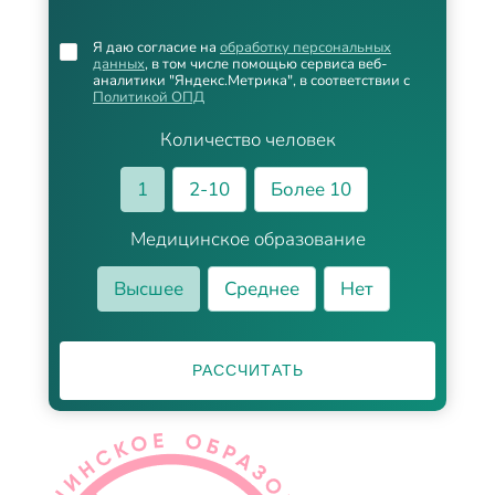
Я даю согласие на
обработку персональных
данных
, в том числе помощью сервиса веб-
аналитики "Яндекс.Метрика", в соответствии с
Политикой ОПД
Количество человек
1
2-10
Более 10
Медицинское образование
Высшее
Среднее
Нет
РАССЧИТАТЬ