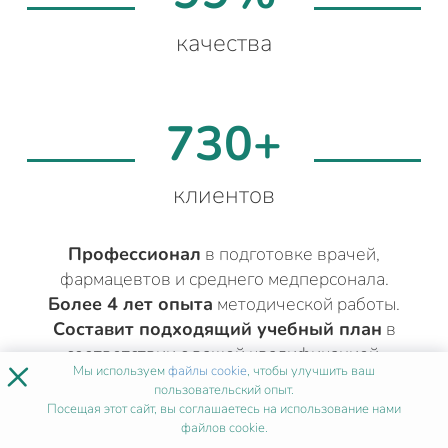
качества
730+
клиентов
Профессионал
в подготовке врачей,
фармацевтов и среднего медперсонала.
Более 4 лет опыта
методической работы.
Составит подходящий учебный план
в
соответствии с вашей квалификацией.
×
Мы используем
файлы cookie
, чтобы улучшить ваш
пользовательский опыт.
Посещая этот сайт, вы соглашаетесь на использование нами
файлов cookie.
ДРУГИЕ МЕДИЦИНСКИЕ КУРСЫ