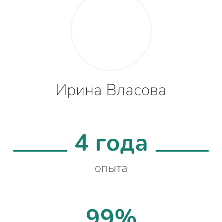
Ирина Власова
4 года
опыта
99%