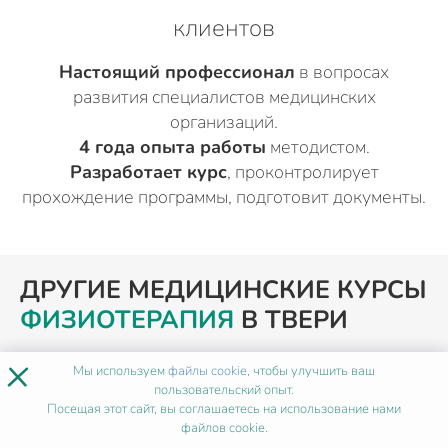
клиентов
Настоящий профессионал
в вопросах
развития специалистов медицинских
организаций.
4 года опыта работы
методистом.
Разработает курс
, проконтролирует
прохождение программы, подготовит документы.
ДРУГИЕ МЕДИЦИНСКИЕ КУРСЫ
ФИЗИОТЕРАПИЯ
В ТВЕРИ
×
Мы используем
файлы cookie
, чтобы улучшить ваш
ПОХОЖИЕ ПРОГРАММЫ
пользовательский опыт.
Посещая этот сайт, вы соглашаетесь на использование нами
файлов cookie.