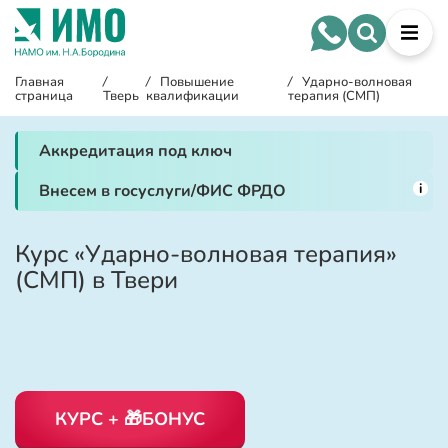
Главная
/
/
Повышение
/
Ударно-волновая
страница
Тверь
квалификации
терапия (СМП)
Аккредитация под ключ
i
Внесем в госуслуги/ФИС ФРДО
Курс «Ударно-волновая терапия»
(СМП) в Твери
КУРС + 🎁БОНУС