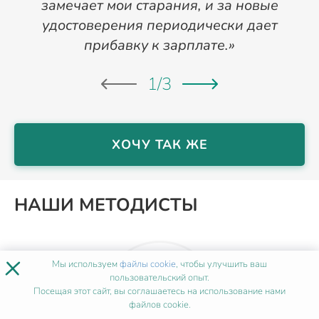
замечает мои старания, и за новые
удостоверения периодически дает
прибавку к зарплате.»
1
/
3
ХОЧУ ТАК ЖЕ
НАШИ МЕТОДИСТЫ
×
Мы используем
файлы cookie
, чтобы улучшить ваш
пользовательский опыт.
Посещая этот сайт, вы соглашаетесь на использование нами
файлов cookie.