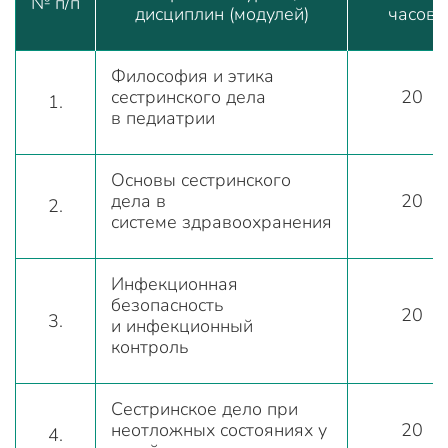
№ п/п
дисциплин (модулей)
часов
Философия и этика
сестринского дела
20
1.
в педиатрии
Основы сестринского
дела в
20
2.
системе здравоохранения
Инфекционная
безопасность
20
3.
и инфекционный
контроль
Сестринское дело при
неотложных состояниях у
20
4.