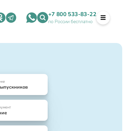
+7 800 533-83-22
по России бесплатно
нке
выпускников
кумент
ние