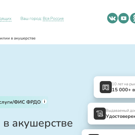
идящих
Ваш город:
Вся Россия
илии в акушерстве
10 лет на ры
15 000+ 
i
услуги/ФИС ФРДО
Выдаваемый до
Удостовере
 в акушерстве