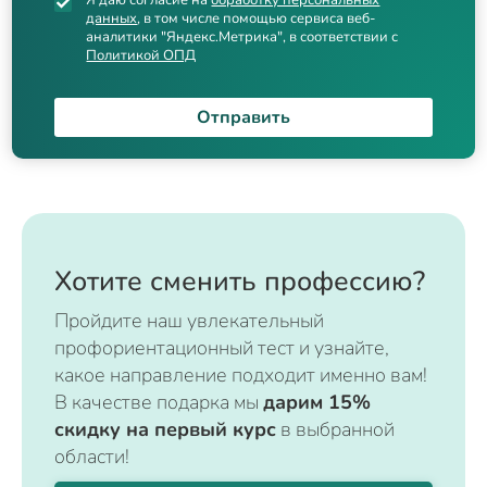
Я даю согласие на
обработку персональных
данных
, в том числе помощью сервиса веб-
аналитики "Яндекс.Метрика", в соответствии с
Политикой ОПД
Отправить
Хотите сменить профессию?
Пройдите наш увлекательный
профориентационный тест и узнайте,
какое направление подходит именно вам!
В качестве подарка мы
дарим 15%
скидку на первый курс
в выбранной
области!