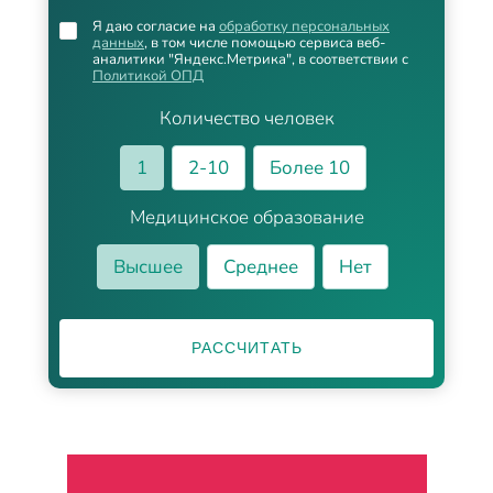
Я даю согласие на
обработку персональных
данных
, в том числе помощью сервиса веб-
аналитики "Яндекс.Метрика", в соответствии с
Политикой ОПД
Количество человек
1
2-10
Более 10
Медицинское образование
Высшее
Среднее
Нет
РАССЧИТАТЬ