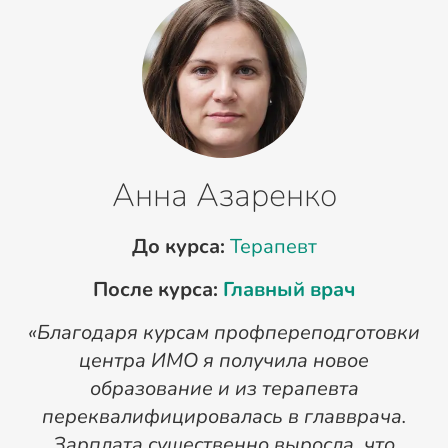
Анна Азаренко
До курса:
Терапевт
После курса:
Главный врач
«Благодаря курсам профпереподготовки
«
центра ИМО я получила новое
п
образование и из терапевта
переквалифицировалась в главврача.
Зарплата существенно выросла, что