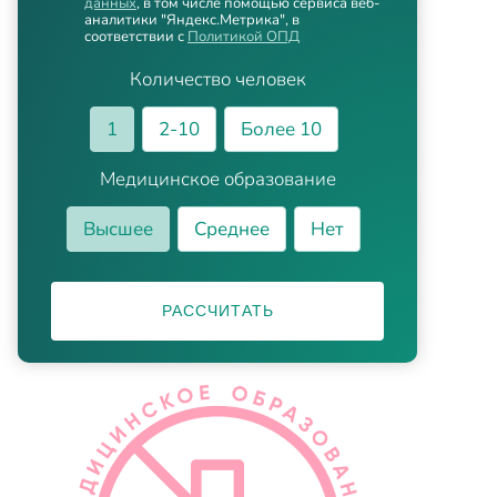
данных
, в том числе помощью сервиса веб-
аналитики "Яндекс.Метрика", в
соответствии с
Политикой ОПД
Количество человек
1
2-10
Более 10
Медицинское образование
Высшее
Среднее
Нет
РАССЧИТАТЬ