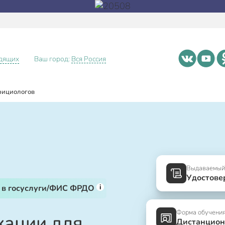
идящих
Ваш город:
Вся Россия
рициологов
Выдаваемый
Удостове
i
 в госуслуги/ФИС ФРДО
Форма обучени
ации для
Дистанцион