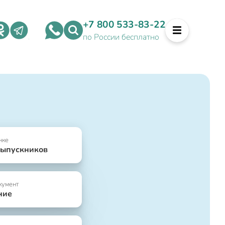
+7 800 533-83-22
по России бесплатно
нке
выпускников
кумент
ние