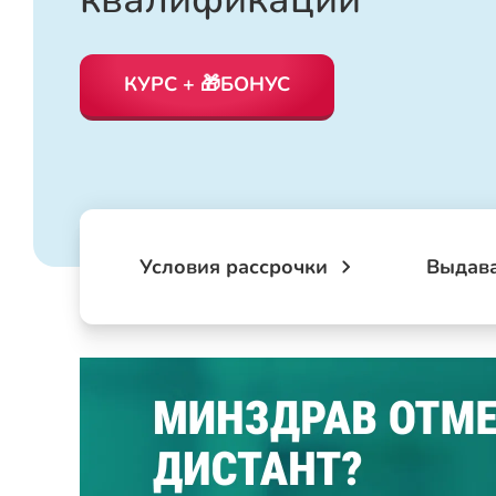
КУРС + 🎁БОНУС
Условия рассрочки
Выдав