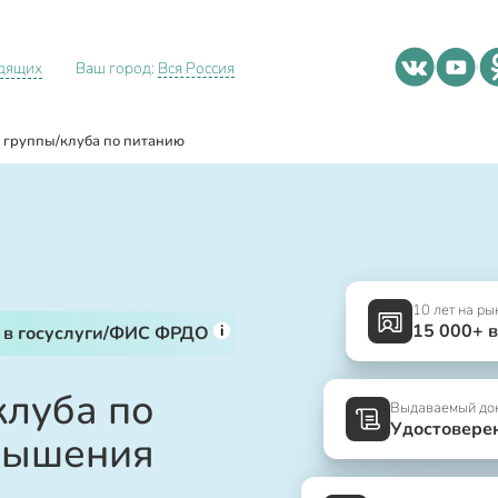
идящих
Ваш город:
Вся Россия
 группы/клуба по питанию
10 лет на ры
15 000+ 
i
 в госуслуги/ФИС ФРДО
клуба по
Выдаваемый до
Удостовере
вышения