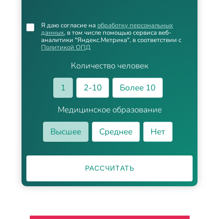
Я даю согласие на
обработку персональных
данных
, в том числе помощью сервиса веб-
аналитики "Яндекс.Метрика", в соответствии с
Политикой ОПД
Количество человек
1
2-10
Более 10
Медицинское образование
Высшее
Среднее
Нет
РАССЧИТАТЬ