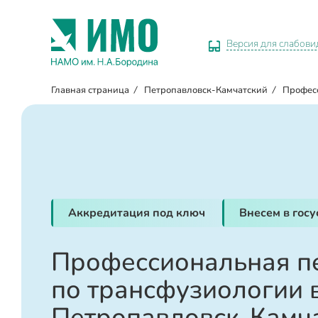
Версия для слабов
Главная страница
/
Петропавловск-Камчатский
/
Профес
Аккредитация под ключ
Внесем в гос
Профессиональная п
по трансфузиологии 
Петропавловск-Камч