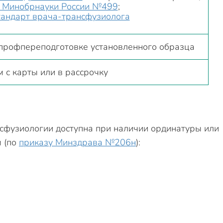
 Минобрнауки России №499
;
андарт врача-трансфузиолога
профпереподготовке установленного образца
 с карты или в рассрочку
сфузиологии доступна при наличии ординатуры или
 (по
приказу Минздрава №206н
):