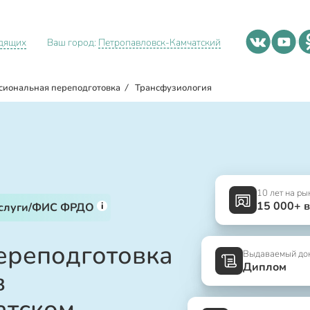
идящих
Ваш город:
Петропавловск-Камчатский
сиональная переподготовка
/
Трансфузиология
10 лет на ры
15 000+ 
i
услуги/ФИС ФРДО
ереподготовка
Выдаваемый до
Диплом
в
атском