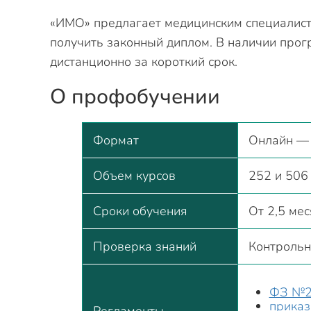
«ИМО» предлагает медицинским специалист
получить законный диплом. В наличии прог
дистанционно за короткий срок.
О профобучении
Формат
Онлайн — 
Объем курсов
252 и 506
Сроки обучения
От 2,5 ме
Проверка знаний
Контрольн
ФЗ №2
прика