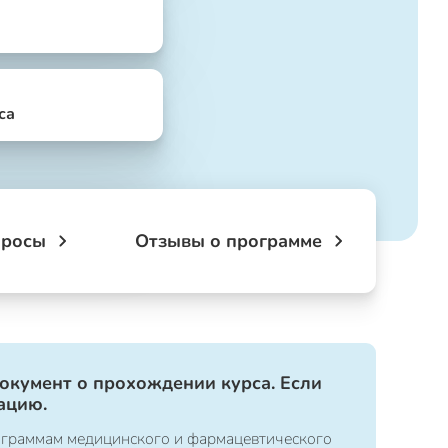
са
просы
Отзывы о программе
документ о прохождении курса. Если
ацию.
ограммам медицинского и фармацевтического