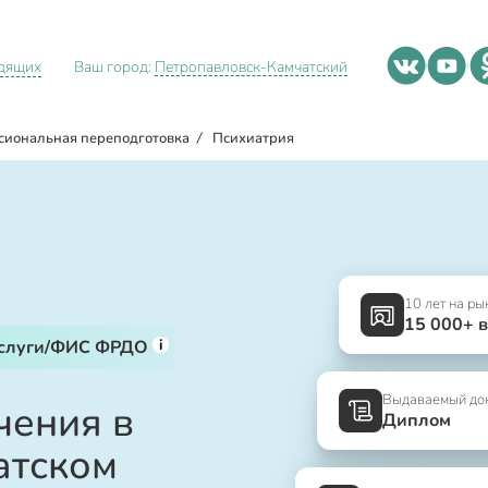
идящих
Ваш город:
Петропавловск-Камчатский
сиональная переподготовка
/
Психиатрия
10 лет на ры
15 000+ 
i
услуги/ФИС ФРДО
Выдаваемый до
чения в
Диплом
атском