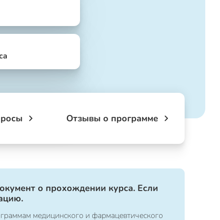
са
просы
Отзывы о программе
документ о прохождении курса. Если
ацию.
ограммам медицинского и фармацевтического