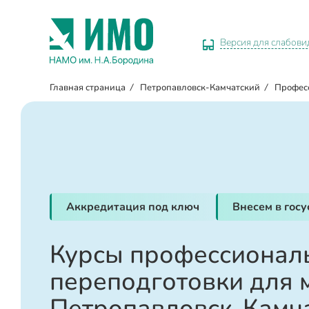
Версия для слабов
Главная страница
/
Петропавловск-Камчатский
/
Профес
Аккредитация под ключ
Внесем в гос
Курсы профессионал
переподготовки для 
Петропавловск-Камч