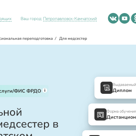
идящих
Ваш город:
Петропавловск-Камчатский
сиональная переподготовка
/
Для медсестер
Выдаваемый
Диплом
i
услуги/ФИС ФРДО
ьной
Форма обучени
Дистанцион
медсестер в
атском