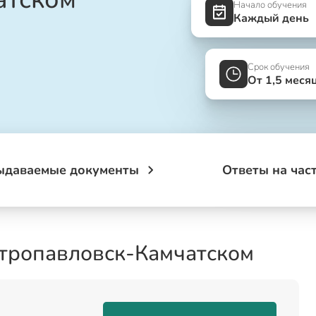
Начало обучения
Каждый день
Срок обучения
От 1,5 меся
ыдаваемые документы
Ответы на час
етропавловск-Камчатском