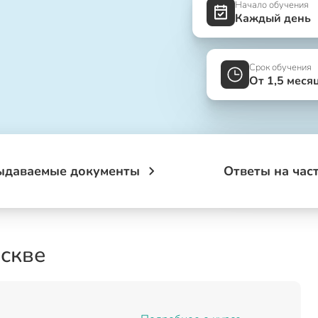
Начало обучения
Каждый день
Срок обучения
От 1,5 меся
ыдаваемые документы
Ответы на час
оскве