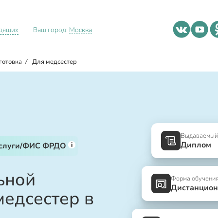
идящих
Ваш город:
Москва
готовка
/
Для медсестер
Выдаваемый
Диплом
i
услуги/ФИС ФРДО
ьной
Форма обучени
Дистанцион
медсестер в