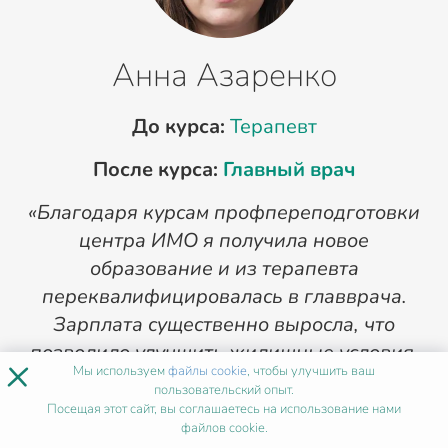
Анна Азаренко
До курса:
Терапевт
После курса:
Главный врач
«Благодаря курсам профпереподготовки
«
центра ИМО я получила новое
п
образование и из терапевта
переквалифицировалась в главврача.
Зарплата существенно выросла, что
позволило улучшить жилищные условия.
×
Мы используем
файлы cookie
, чтобы улучшить ваш
Теперь отправляю всех бывших коллег, а
пользовательский опыт.
ныне своих сотрудников на курсы в ИМО».
Посещая этот сайт, вы соглашаетесь на использование нами
файлов cookie.
1
/
4