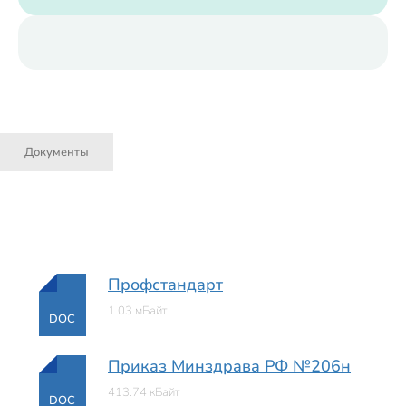
Документы
Профстандарт
1.03 мБайт
DOC
Приказ Минздрава РФ №206н
413.74 кБайт
DOC