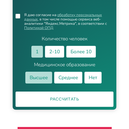
Я даю согласие на
обработку персональных
данных
, в том числе помощью сервиса веб-
аналитики "Яндекс.Метрика", в соответствии с
Политикой ОПД
Количество человек
1
2-10
Более 10
Медицинское образование
Высшее
Среднее
Нет
РАССЧИТАТЬ