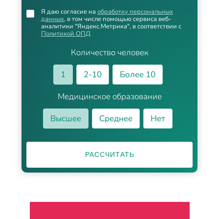
Я даю согласие на
обработку персональных
данных
, в том числе помощью сервиса веб-
аналитики "Яндекс.Метрика", в соответствии с
Политикой ОПД
Количество человек
1
2-10
Более 10
Медицинское образование
Высшее
Среднее
Нет
РАССЧИТАТЬ