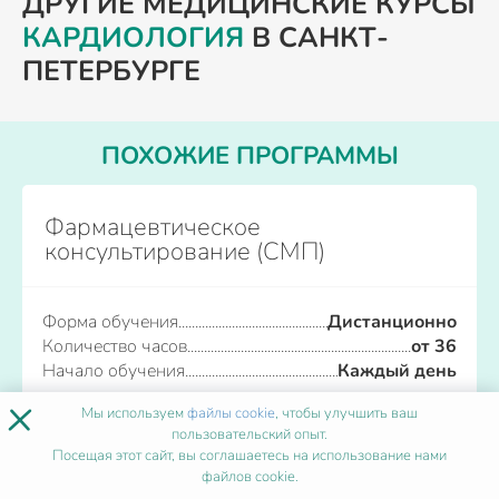
ДРУГИЕ МЕДИЦИНСКИЕ КУРСЫ
КАРДИОЛОГИЯ
В САНКТ-
ПЕТЕРБУРГЕ
ПОХОЖИЕ ПРОГРАММЫ
Фармацевтическое
консультирование (СМП)
Форма обучения
Дистанционно
Количество часов
от 36
Начало обучения
Каждый день
×
Мы используем
файлы cookie
, чтобы улучшить ваш
Записаться
пользовательский опыт.
Посещая этот сайт, вы соглашаетесь на использование нами
файлов cookie.