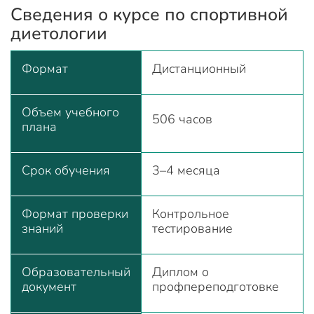
Сведения о курсе по спортивной
диетологии
Формат
Дистанционный
Объем учебного
506 часов
плана
Срок обучения
3–4 месяца
Формат проверки
Контрольное
знаний
тестирование
Образовательный
Диплом о
документ
профпереподготовке