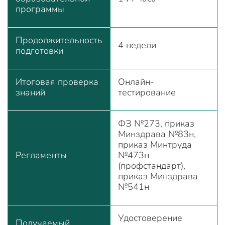
программы
Продолжительность
4 недели
подготовки
Итоговая проверка
Онлайн-
знаний
тестирование
ФЗ №273, приказ
Минздрава №83н,
приказ Минтруда
Регламенты
№473н
(профстандарт),
приказ Минздрава
№541н
Удостоверение
Получаемый