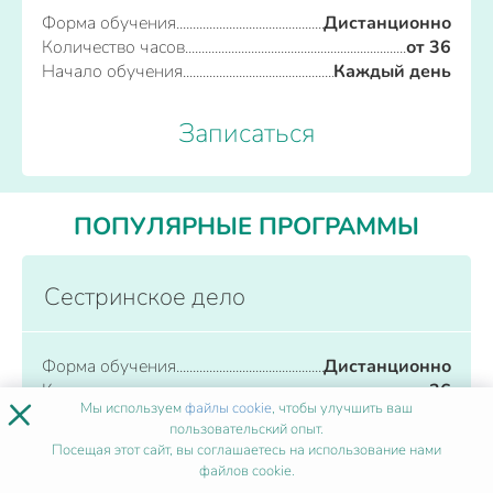
Форма обучения
Дистанционно
Количество часов
от 36
Начало обучения
Каждый день
Записаться
ПОПУЛЯРНЫЕ ПРОГРАММЫ
Сестринское дело
Форма обучения
Дистанционно
Количество часов
от 36
×
Мы используем
файлы cookie
, чтобы улучшить ваш
Начало обучения
Каждый день
пользовательский опыт.
Посещая этот сайт, вы соглашаетесь на использование нами
Записаться
файлов cookie.