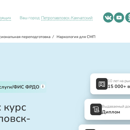
идящих
Ваш город:
Петропавловск-Камчатский
сиональная переподготовка
/
Наркология для СМП
10 лет на ры
15 000+ 
i
услуги/ФИС ФРДО
 курс
Выдаваемый до
Диплом
ловск-