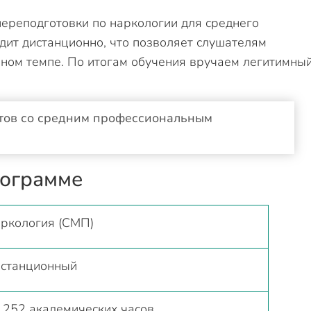
ереподготовки по наркологии для среднего
дит дистанционно, что позволяет слушателям
бном темпе. По итогам обучения вручаем легитимны
тов со средним профессиональным
рограмме
ркология (СМП)
станционный
 252 академических часов