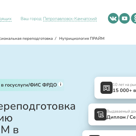
идящих
Ваш город:
Петропавловск-Камчатский
сиональная переподготовка
/
Нутрициология ПРАЙМ
i
 в госуслуги/ФИС ФРДО
10 лет на ры
15 000+ 
ереподготовка
Выдаваемый до
нию
Диплом / С
М в