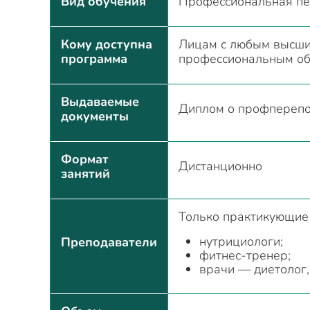
Вид обучения
Профессиональная пе
Кому доступна
Лицам с любым высши
программа
профессиональным о
Выдаваемые
Диплом о профперепо
документы
Формат
Дистанционно
занятий
Только практикующие
нутрициологи;
Преподаватели
фитнес-тренер;
врачи — диетолог,