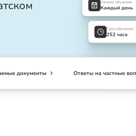
атском
Начало обучения
Каждый день
Срок обучения
252 часа
аемые документы
Ответы на частные во