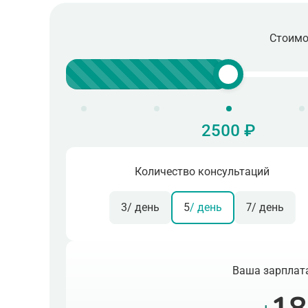
Стоимо
2500 ₽
Количество консультаций
3
/ день
5
/ день
7
/ день
Ваша зарплата