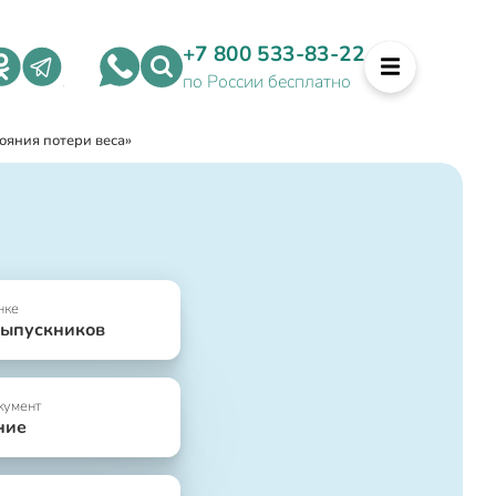
+7 800 533-83-22
по России бесплатно
ояния потери веса»
нке
выпускников
кумент
ние