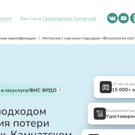
идящих
Ваш город:
Петропавловск-Камчатский
ние квалификации
/
Интенсив с научным подходом «Физиология сост
10 лет на ры
15 000+ 
i
 в госуслуги/ФИС ФРДО
подходом
Выдаваемый до
Удостовере
ия потери
ск-Камчатском