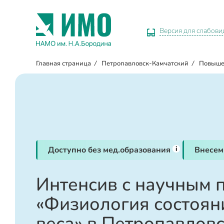
Версия для слабов
Главная страница
/
Петропавловск-Камчатский
/
Повыше
i
Доступно без мед.образования
Внесем
Интенсив с научным 
«Физиология состоян
веса» в Петропавлов