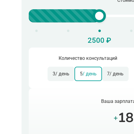
Стоимо
2500 ₽
Количество консультаций
3
/ день
5
/ день
7
/ день
Ваша зарплата
18
+