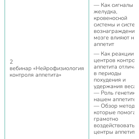
— Как сигналы о
желудка,
кровеносной
системы и систе
вознаграждения
мозге влияют на
аппетит
— Как реакции
центров контрол
2
аппетита отлича
вебинар «Нейрофизиология
в периоды
контроля аппетита»
похудения и
удержания веса
— Роль генетики
нашем аппетите
— Обзор методо
которые помога
грамотно
воздействовать 
центры аппетита