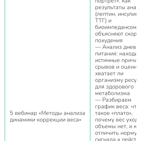
портрет»: как
результаты анал
(лептин, инсулин,
ТТГ) и
биоимпедансоме
объясняют скоро
похудения
— Анализ дневн
питания: находи
истинные причи
срывов и оценив
хватает ли
организму ресур
для здорового
метаболизма
— Разбираем
график веса: что
5 вебинар «Методы анализа
такое «плато»,
динамики коррекции веса»
почему вес уходи
объемы нет, и ка
отличить норму 
сигнала к действ