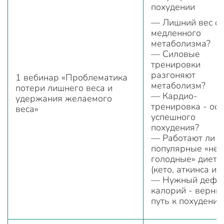
похудении
— Лишний вес от
медленного
метаболизма?
— Силовые
тренировки
разгоняют
1 вебинар «Проблематика
метаболизм?
потери лишнего веса и
— Кардио-
удержания желаемого
тренировка - ос
веса»
успешного
похудения?
— Работают ли
популярные «не
голодные» диеты
(кето, аткинса и т.
— Нужный дефи
калорий - верны
путь к похудению