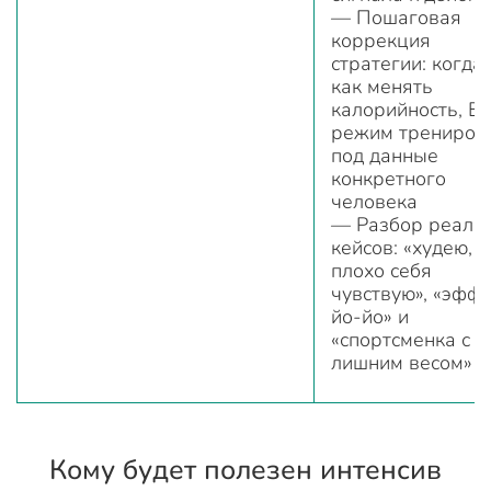
— Пошаговая
коррекция
стратегии: когда 
как менять
калорийность, Б
режим трениров
под данные
конкретного
человека
— Разбор реаль
кейсов: «худею, н
плохо себя
чувствую», «эфф
йо-йо» и
«спортсменка с
лишним весом»
Кому будет полезен интенсив