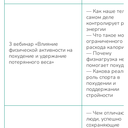
— Как наше тело
самом деле
контролирует ра
энергии
— Что такое мод
ограниченного
3 вебинар «Влияние
расхода калорий
физической активности на
— Почему
похудение и удержание
физнагрузка не
потерянного веса»
помогает похуде
— Какова реаль
роль спорта в
похудении и
поддержании
стройности
— Чем отличают
люди, успешно
сохраняющие