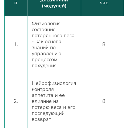
п
час
(модулей)
Физиология
состояния
потерянного веса
- как основа
1.
8
знаний по
управлению
процессом
похудения
Нейрофизиология
контроля
аппетита и ее
2.
влияние на
8
потерю веса и его
последующий
возврат