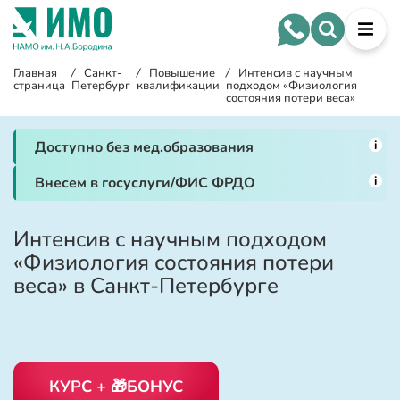
Главная
/
Санкт-
/
Повышение
/
Интенсив с научным
страница
Петербург
квалификации
подходом «Физиология
состояния потери веса»
i
Доступно без мед.образования
i
Внесем в госуслуги/ФИС ФРДО
Интенсив с научным подходом
«Физиология состояния потери
веса» в Санкт-Петербурге
КУРС + 🎁БОНУС