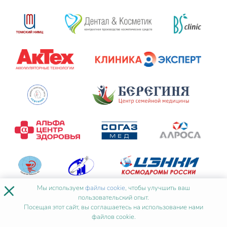
×
Мы используем
файлы cookie
, чтобы улучшить ваш
пользовательский опыт.
Посещая этот сайт, вы соглашаетесь на использование нами
файлов cookie.