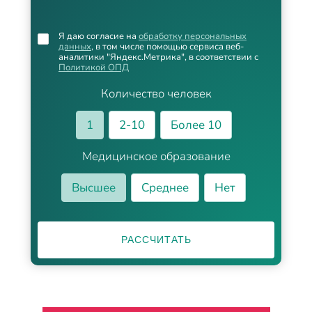
Я даю согласие на
обработку персональных
данных
, в том числе помощью сервиса веб-
аналитики "Яндекс.Метрика", в соответствии с
Политикой ОПД
Количество человек
1
2-10
Более 10
Медицинское образование
Высшее
Среднее
Нет
РАССЧИТАТЬ