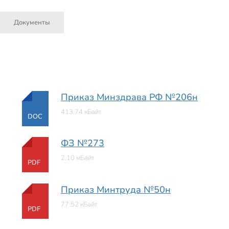
Документы
Приказ Минздрава РФ №206н
413.74 кБайт
DOC
ФЗ №273
2.10 мБайт
PDF
Приказ Минтруда №50н
77.52 кБайт
PDF