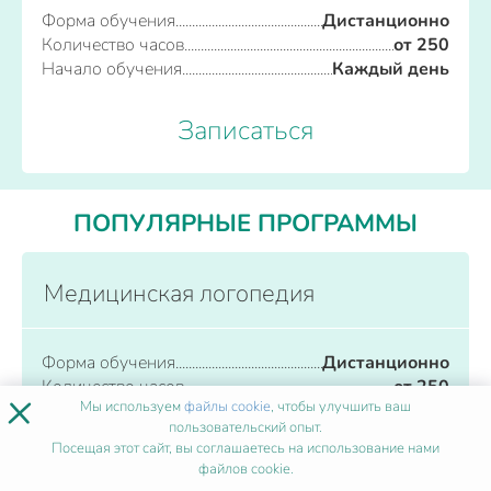
Форма обучения
Дистанционно
Количество часов
от 250
Начало обучения
Каждый день
Записаться
ПОПУЛЯРНЫЕ ПРОГРАММЫ
Медицинская логопедия
Форма обучения
Дистанционно
Количество часов
от 250
×
Мы используем
файлы cookie
, чтобы улучшить ваш
Начало обучения
Каждый день
пользовательский опыт.
Посещая этот сайт, вы соглашаетесь на использование нами
Записаться
файлов cookie.